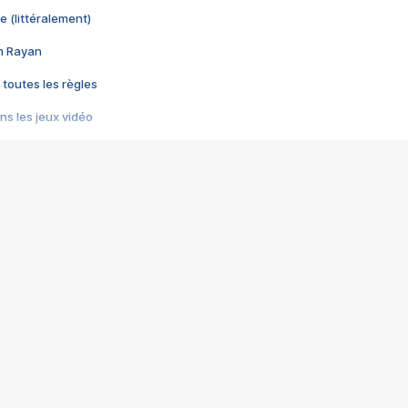
e (littéralement)
im Rayan
 toutes les règles
s les jeux vidéo
us choquant de Rockstar ? - Le scandale BULLY
e plus moche de Steam
du RÊVE tourne au CAUCHEMAR
pendant 8 heures
it… à tort
umiliés par un jeu vidéo
ire - Final Fantasy 8
ti un empire - Age of Empires