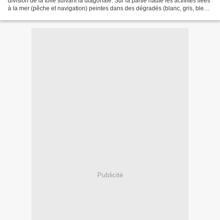
division de la toile suivant la diagonale. Sur la partie haute les activités liées
à la mer (pêche et navigation) peintes dans des dégradés (blanc, gris, bleu),
sur la partie basse...
Publicité