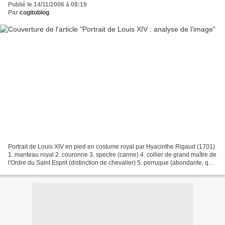
Publié le 14/11/2006 à 08:19
Par
cogitoblog
Portrait de Louis XIV en pied en costume royal par Hyacinthe Rigaud (1701)
1. manteau royal 2. couronne 3. spectre (canne) 4. collier de grand maître de
l'Ordre du Saint Esprit (distinction de chevalier) 5. perruque (abondante, qui
met en lumière le visage...