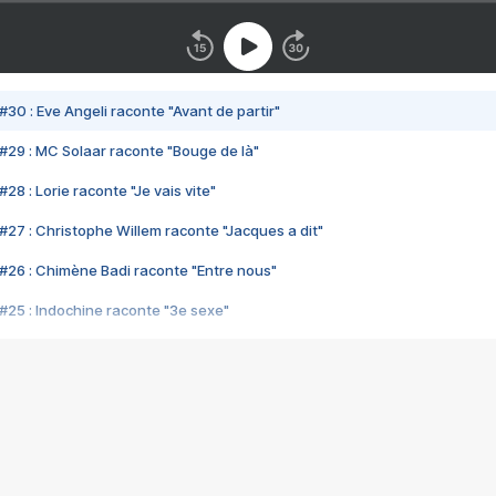
#30 : Eve Angeli raconte "Avant de partir"
#29 : MC Solaar raconte "Bouge de là"
28 : Lorie raconte "Je vais vite"
#27 : Christophe Willem raconte "Jacques a dit"
#26 : Chimène Badi raconte "Entre nous"
#25 : Indochine raconte "3e sexe"
#24 : Zaho raconte "C'est chelou"
#23 : Patrick Bruel raconte "Au café des délices"
#22 : Kyo raconte "Le chemin"
#21 : Nolwenn Leroy raconte "Cassé"