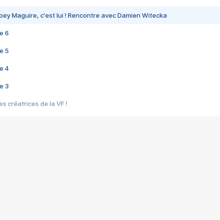
bey Maguire, c'est lui ! Rencontre avec Damien Witecka
e 6
e 5
e 4
e 3
s créatrices de la VF !
e 2
e 1
e Mektoub My Love arrive enfin ! Rencontre avec Shaïn Boumedine et Sal
i : après Toni en famille
elle réalise le bouleversant Dites lui que je l'aime
ais ! Rencontre autour de Vie privée de Rebecca Zlotowski