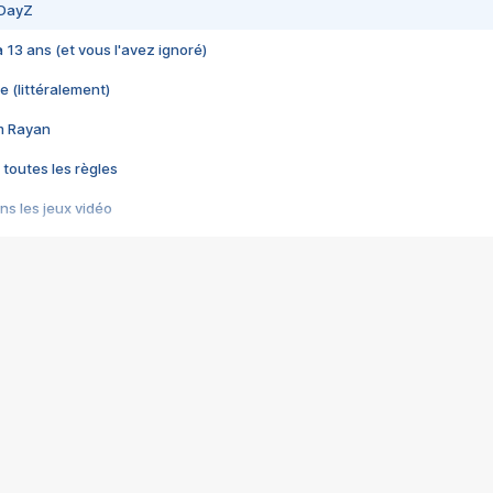
 DayZ
 a 13 ans (et vous l'avez ignoré)
e (littéralement)
im Rayan
 toutes les règles
s les jeux vidéo
us choquant de Rockstar ? - Le scandale BULLY
e plus moche de Steam
du RÊVE tourne au CAUCHEMAR
pendant 8 heures
it… à tort
umiliés par un jeu vidéo
ire - Final Fantasy 8