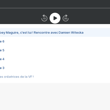
bey Maguire, c'est lui ! Rencontre avec Damien Witecka
e 6
e 5
e 4
e 3
s créatrices de la VF !
e 2
e 1
e Mektoub My Love arrive enfin ! Rencontre avec Shaïn Boumedine et Sal