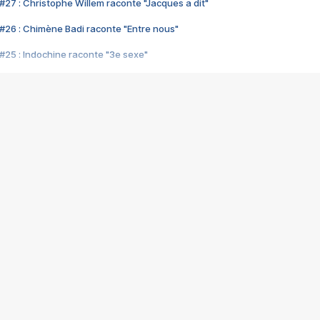
#27 : Christophe Willem raconte "Jacques a dit"
#26 : Chimène Badi raconte "Entre nous"
#25 : Indochine raconte "3e sexe"
#24 : Zaho raconte "C'est chelou"
#23 : Patrick Bruel raconte "Au café des délices"
#22 : Kyo raconte "Le chemin"
#21 : Nolwenn Leroy raconte "Cassé"
#20 : Patrick Hernandez raconte "Born to be alive"
#19 : Lorie raconte "Près de moi"
#18 : Michael Jones raconte "A nos actes manqués" (avec Jean-Jacque
#17 : Khaled raconte "Aïcha"
#16 : Corneille raconte "Parce qu'on vient de loin"
#15 : Indochine raconte "L'aventurier"