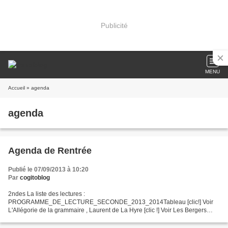
Publicité
MENU
Accueil
» agenda
agenda
Agenda de Rentrée
Publié le 07/09/2013 à 10:20
Par
cogitoblog
2ndes La liste des lectures :
PROGRAMME_DE_LECTURE_SECONDE_2013_2014Tableau [clic!] Voir
L'Allégorie de la grammaire , Laurent de La Hyre [clic !] Voir Les Bergers
d'Arcadie , Poussin ; lire une brève analyse de la toile Voir le
Cahier_de_texte_2nde_5...