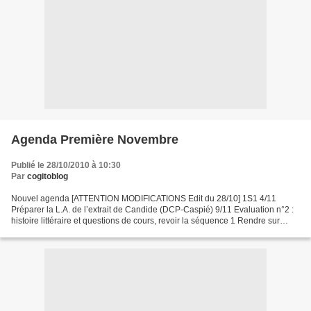
Agenda Première Novembre
Publié le 28/10/2010 à 10:30
Par
cogitoblog
Nouvel agenda [ATTENTION MODIFICATIONS Edit du 28/10] 1S1 4/11
Préparer la L.A. de l’extrait de Candide (DCP-Caspié) 9/11 Evaluation n°2 :
histoire littéraire et questions de cours, revoir la séquence 1 Rendre sur
feuille le sujet d’écriture n°4 p.121...