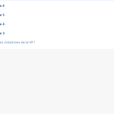
e 6
e 5
e 4
e 3
s créatrices de la VF !
e 2
e 1
e Mektoub My Love arrive enfin ! Rencontre avec Shaïn Boumedine et Sal
i : après Toni en famille
elle réalise le bouleversant Dites lui que je l'aime
ais ! Rencontre autour de Vie privée de Rebecca Zlotowski
 de Marguerite, Grave... Rencontre avec Ella Rumpf