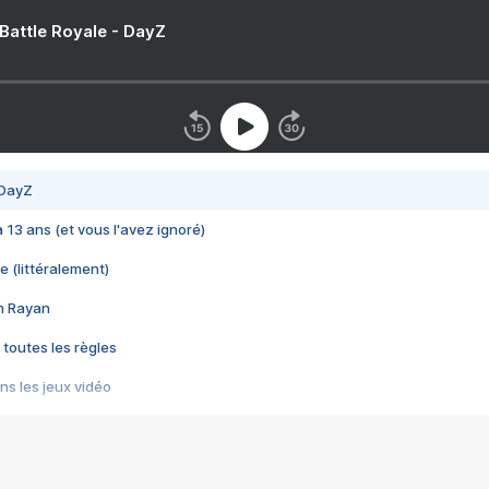
 Battle Royale - DayZ
 DayZ
 a 13 ans (et vous l'avez ignoré)
e (littéralement)
im Rayan
 toutes les règles
s les jeux vidéo
us choquant de Rockstar ? - Le scandale BULLY
e plus moche de Steam