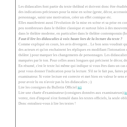
Les didascalies font partie du texte théâtral et doivent donc être étudié
des indications précieuses pour la mise en scène (geste, décor, accessoir
personnage, saisir une motivation, créer un effet comique etc.
Elles manifestent aussi l'évolution de la mise en scène et sa prise en co
peu nombreuses dans le théâtre classique et surtout liées à des mouvem
dans le théâtre moderne, en particulier dans le théâtre contemporain (Io
Faut-il lire les didascalies à voix haute lors de la lecture du texte ?
Comme expliqué en cours, les avis divergent... Le bon sens voudrait qu
des acteurs et qu'on enchainent les répliques en modifiant l'intonation 
théâtre ) pour marquer les changements de personnages. Les didascalie
marquées par le ton. Pour celles assez longues qui précisent le décor, des
En résumé, c'est le texte lui même qui indique si vous êtes dans un cas 
peut vous donner l'indication pour la lecture. S'il ne le fait pas, faites
examinateur. Si votre lecture est correcte et met bien en valeur le sens et
pour avoir lu ou n'avoir pas lu les didascalies ;-)
Lire les consignes du Bulletin Officiel
ici
Lire une charte d'examinateur (consignes données aux examinateurs)
i
verrez, rien d'imposé n'est formulé dans les textes officiels, la seule obl
Donc entraînez-vous à lire les textes !