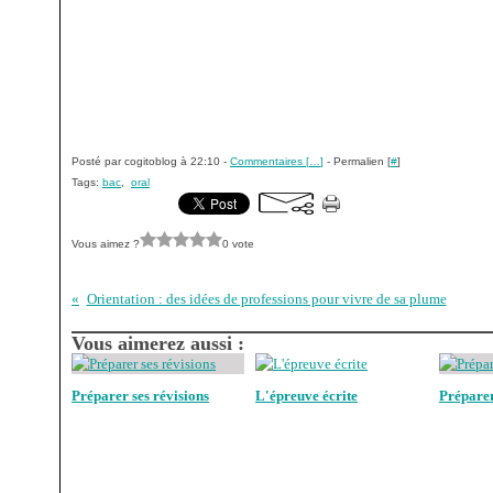
Posté par cogitoblog à 22:10 -
Commentaires [
…
]
- Permalien [
#
]
Tags:
bac
,
oral
Vous aimez ?
0 vote
Orientation : des idées de professions pour vivre de sa plume
Vous aimerez aussi :
Préparer ses révisions
L'épreuve écrite
Préparer