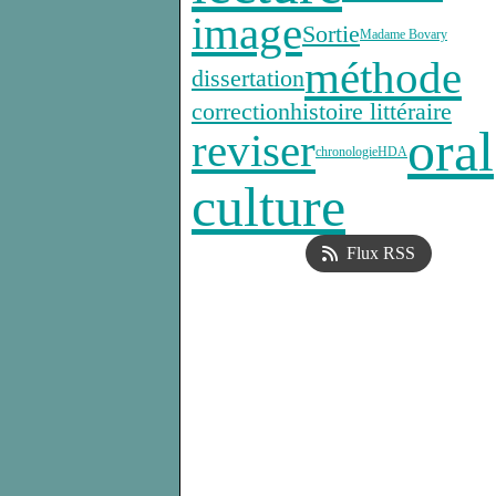
image
Sortie
Madame Bovary
méthode
dissertation
correction
histoire littéraire
oral
reviser
chronologie
HDA
culture
Flux RSS