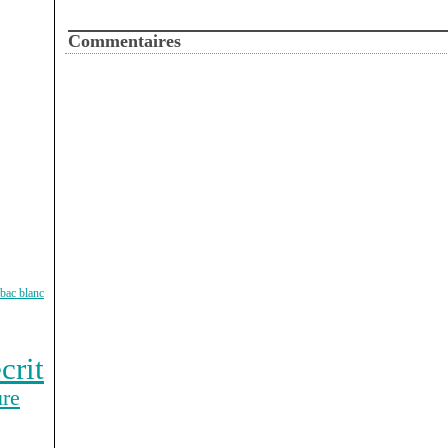
Commentaires
bac blanc
crit
ure