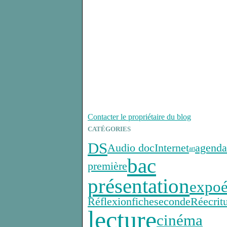
Contacter le propriétaire du blog
CATÉGORIES
DS
Audio doc
Internet
agenda
art
bac
première
présentation
expo
é
Réflexion
fiche
seconde
Réecrit
lecture
cinéma