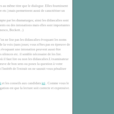
es au même titre que le dialogue. Elles fournissent
e etc.) mais permetteent aussi de caractériser un
mpte par les dramaturges; ainsi les didascalies sont
ents ou des intonations mais elles sont importantes
nesco, Beckett...)
'on ne lise pas les didascalies évoquant les noms
de la voix (sans jouer, vous n'êtes pas en épreuve de
s évoquant une intonation peuvent aussi être
 silences etc. il semble nécessaire de les lire.
où il faut lire ou non les didascalies.L'examinateur
 preuve de bon sens ou posez la question à votre
 l'intérêt de l'extrait on ne saurait vous pénaliser
ci
et les conseils aux candidats
ici
. Comme vous le
igation est que la lecture soit correcte et expressive.