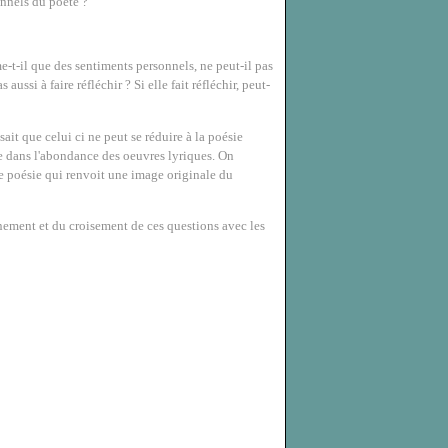
onnels du poète ?
e-t-il que des sentiments personnels, ne peut-il pas
aussi à faire réfléchir ? Si elle fait réfléchir, peut-
it que celui ci ne peut se réduire à la poésie
ue dans l'abondance des oeuvres lyriques. On
ne poésie qui renvoit une image originale du
nnement et du croisement de ces questions avec les