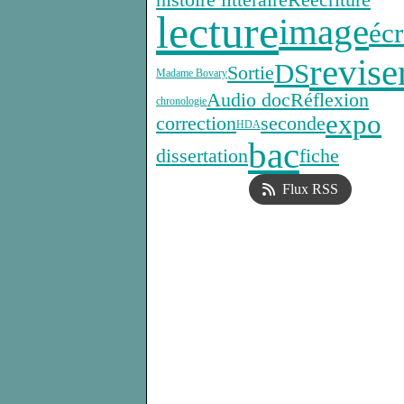
histoire littéraire
Réecriture
lecture
image
écr
revise
DS
Sortie
Madame Bovary
Audio doc
Réflexion
chronologie
expo
correction
seconde
HDA
bac
dissertation
fiche
Flux RSS