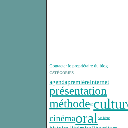
Contacter le propriétaire du blog
CATÉGORIES
agenda
première
Internet
présentation
cultur
méthode
art
oral
cinéma
bac blanc