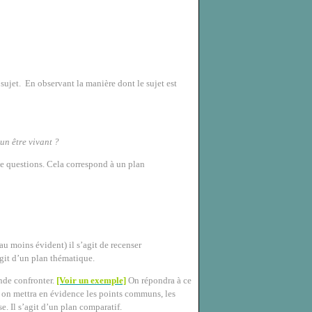
sujet.
En observant la manière dont le sujet est
un être vivant ?
de questions. Cela correspond à un plan
u moins évident) il s’agit de recenser
git d’un plan thématique.
nde confronter.
[Voir un exemple]
On répondra à ce
n on mettra en évidence les points communs, les
. Il s’agit d’un plan comparatif.