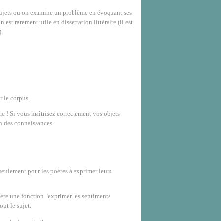
sujets ou on examine un problème en évoquant ses
est rarement utile en dissertation littéraire (il est
).
r le corpus.
e ! Si vous maîtrisez correctement vos objets
on des connaissances.
 seulement pour les poètes à exprimer leurs
ggère une fonction "exprimer les sentiments
out le sujet.