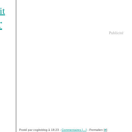
it
r
Publicité
Posté par cogitoblog à 18:23 -
Commentaires [
…
]
- Permalien [
#
]