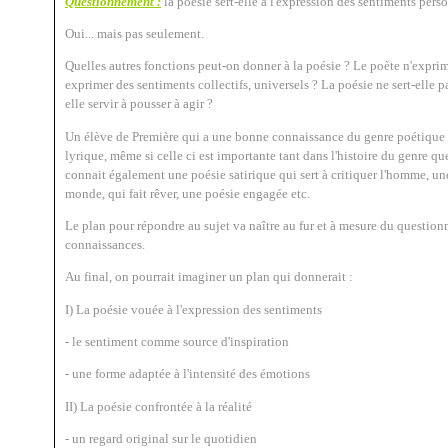
Questionnement :
la poésie sert-elle à l'expression des sentiments pers
Oui... mais pas seulement.
Quelles autres fonctions peut-on donner à la poésie ? Le poète n'exprim
exprimer des sentiments collectifs, universels ? La poésie ne sert-elle pas 
elle servir à pousser à agir ?
Un élève de Première qui a une bonne connaissance du genre poétique sa
lyrique, même si celle ci est importante tant dans l'histoire du genre q
connait également une poésie satirique qui sert à critiquer l'homme, u
monde, qui fait rêver, une poésie engagée etc.
Le plan pour répondre au sujet va naître au fur et à mesure du questio
connaissances.
Au final, on pourrait imaginer un plan qui donnerait :
I) La poésie vouée à l'expression des sentiments
- le sentiment comme source d'inspiration
- une forme adaptée à l'intensité des émotions
II) La poésie confrontée à la réalité
- un regard original sur le quotidien