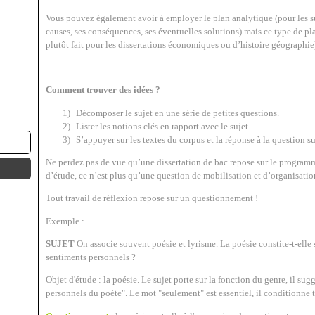
Vous pouvez également avoir à employer le plan analytique (pour les 
causes, ses conséquences, ses éventuelles solutions) mais ce type de plan 
plutôt fait pour les dissertations économiques ou d’histoire géographie
Comment trouver des idées ?
1)
Décomposer le sujet en une série de petites questions.
2)
Lister les notions clés en rapport avec le sujet.
3)
S’appuyer sur les textes du corpus et la réponse à la question su
Ne perdez pas de vue qu’une dissertation de bac repose sur le programm
d’étude, ce n’est plus qu’une question de mobilisation et d’organisati
Tout travail de réflexion repose sur un questionnement !
Exemple :
SUJET
On associe souvent poésie et lyrisme. La poésie constite-t-elle
sentiments personnels ?
Objet d'étude : la poésie. Le sujet porte sur la fonction du genre, il su
personnels du poète". Le mot "seulement" est essentiel, il conditionne t