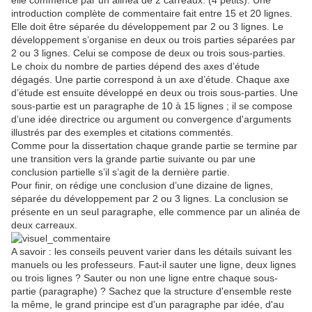
elle commence par un alinéa de 2 carreaux. (4 petits). Une
introduction complète de commentaire fait entre 15 et 20 lignes.
Elle doit être séparée du développement par 2 ou 3 lignes. Le
développement s’organise en deux ou trois parties séparées par
2 ou 3 lignes. Celui se compose de deux ou trois sous-parties.
Le choix du nombre de parties dépend des axes d’étude
dégagés. Une partie correspond à un axe d’étude. Chaque axe
d’étude est ensuite développé en deux ou trois sous-parties. Une
sous-partie est un paragraphe de 10 à 15 lignes ; il se compose
d’une idée directrice ou argument ou convergence d'arguments
illustrés par des exemples et citations commentés.
Comme pour la dissertation chaque grande partie se termine par
une transition vers la grande partie suivante ou par une
conclusion partielle s’il s’agit de la dernière partie.
Pour finir, on rédige une conclusion d’une dizaine de lignes,
séparée du développement par 2 ou 3 lignes. La conclusion se
présente en un seul paragraphe, elle commence par un alinéa de
deux carreaux.
A savoir : les conseils peuvent varier dans les détails suivant les
manuels ou les professeurs. Faut-il sauter une ligne, deux lignes
ou trois lignes ? Sauter ou non une ligne entre chaque sous-
partie (paragraphe) ? Sachez que la structure d'ensemble reste
la même, le grand principe est d'un paragraphe par idée, d'au